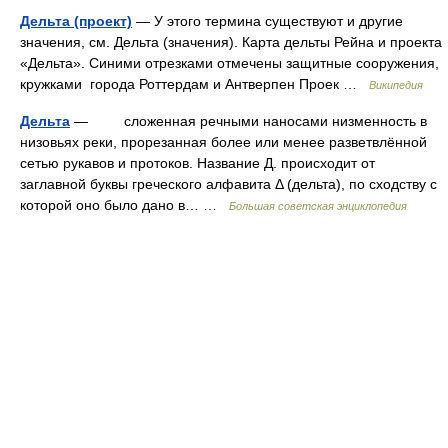
Дельта (проект)
— У этого термина существуют и другие
значения, см. Дельта (значения). Карта дельты Рейна и проекта
«Дельта». Синими отрезками отмечены защитные сооружения,
кружками города Роттердам и Антверпен Проек …
Википедия
Дельта
— сложенная речными наносами низменность в
низовьях реки, прорезанная более или менее разветвлённой
сетью рукавов и протоков. Название Д. происходит от
заглавной буквы греческого алфавита Δ (дельта), по сходству с
которой оно было дано в… …
Большая советская энциклопедия