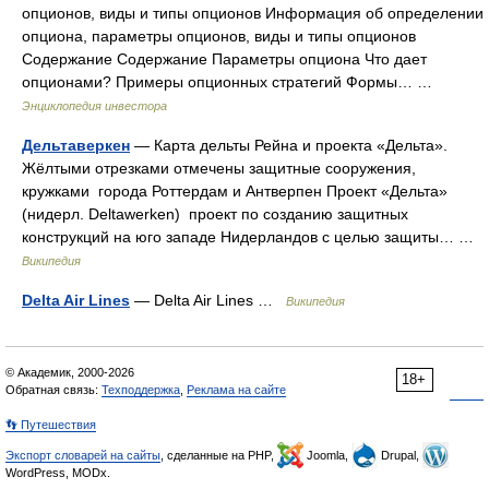
опционов, виды и типы опционов Информация об определении
опциона, параметры опционов, виды и типы опционов
Содержание Содержание Параметры опциона Что дает
опционами? Примеры опционных стратегий Формы… …
Энциклопедия инвестора
Дельтаверкен
— Карта дельты Рейна и проекта «Дельта».
Жёлтыми отрезками отмечены защитные сооружения,
кружками города Роттердам и Антверпен Проект «Дельта»
(нидерл. Deltawerken) проект по созданию защитных
конструкций на юго западе Нидерландов с целью защиты… …
Википедия
Delta Air Lines
— Delta Air Lines …
Википедия
© Академик, 2000-2026
18+
Обратная связь:
Техподдержка
,
Реклама на сайте
👣 Путешествия
Экспорт словарей на сайты
, сделанные на PHP,
Joomla,
Drupal,
WordPress, MODx.